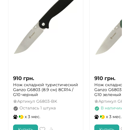
910
грн.
910
грн.
Нож складной туристический
Нож складной т
Ganzo G6803 (8.9 см) 8CR14 /
Ganzo G6803 (8.9
G10 черный
G10 зеленый
Артикул
G6803-BK
Артикул
G680
Осталась 1 штука
В наличии
x 3 мес.
x 3 мес.
ДА
НЕТ
Купить
Купить