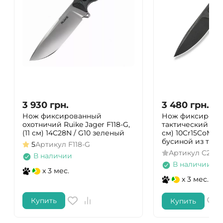
3 930
грн.
3 480
грн.
Нож фиксированный
Нож фиксирова
охотничий Ruike Jager F118-G,
тактический Civiv
(11 см) 14C28N / G10 зеленый
см) 10Cr15CoMoV
бусиной из тита
5
Артикул
F118-G
Артикул
C2201
В наличии
В наличии
x 3 мес.
x 3 мес.
Купить
Купить