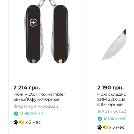
2 214
грн.
2 190
грн.
Нож Victorinox Rambler
Нож складной т
58мм/10функ/черный
SRM 221X-GB (9.2
G10 черный
Артикул
Vx06363.3
Артикул
221X-
В наличии
В наличии
x 3 мес.
x 3 мес.