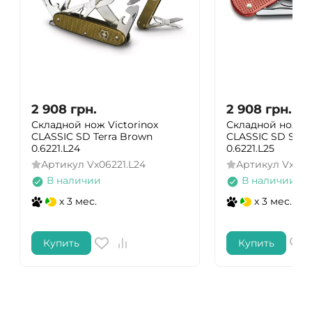
2 908
грн.
2 908
грн.
Складной нож Victorinox
Складной нож Vi
CLASSIC SD Terra Brown
CLASSIC SD Ston
0.6221.L24
0.6221.L25
Артикул
Vx06221.L24
Артикул
Vx062
В наличии
В наличии
x 3 мес.
x 3 мес.
Купить
Купить