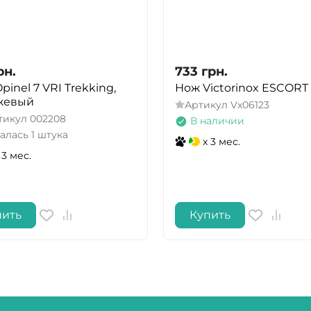
рн.
733
грн.
pinel 7 VRI Trekking,
Нож Victorinox ESCORT 
жевый
Артикул
Vx06123
тикул
002208
В наличии
алась 1 штука
x 3 мес.
 3 мес.
пить
Купить