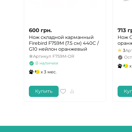
600
грн.
713
г
Нож складной карманный
Нож O
Firebird F759M (7.5 см) 440C /
оран
G10 нейлон оранжевый
3
Ар
Артикул
F759M-OR
Ост
В наличии
x
x 3 мес.
Купить
Ку