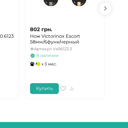
802
грн.
804
0.6123
Нож Victorinox Escort
Нож 
58мм/6функ/черный
(9.60
Артикул
Vx06123.3
Арт
В наличии
В 
x 3 мес.
Купить
Ку