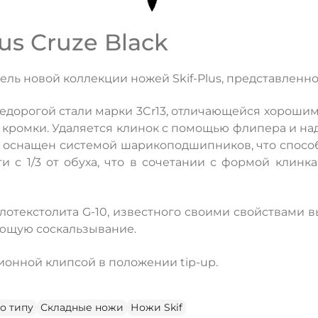
us Cruze Black
ель новой коллекции ножей Skif-Plus, представленной
недорогой стали марки 3Cr13, отличающейся хороши
 кромки. Удаляется клинок с помощью флипера и н
ож оснащен системой шарикоподшипников, что спос
и с 1/3 от обуха, что в сочетании с формой клин
лотекстолита G-10, известного своими свойствами 
ющую соскальзывание.
ДА
НЕТ
онной клипсой в положении tip-up.
о типу
Складные ножи
Ножи Skif