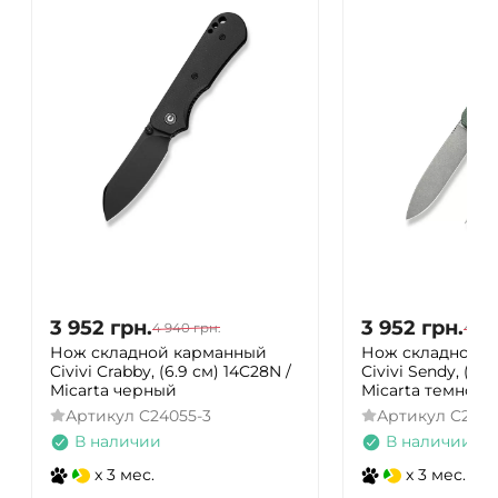
3 952
грн.
3 952
грн.
4 940
грн.
4 94
Нож складной карманный
Нож складной 
Civivi Crabby, (6.9 см) 14C28N /
Civivi Sendy, (7.2 
Micarta черный
Micarta темно-з
Артикул
C24055-3
Артикул
C2100
В наличии
В наличии
x 3 мес.
x 3 мес.