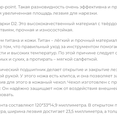
p-point. Такая разновидность очень эффективна и п
и увеличенная площадь лезвия для нарезки.
рки D2. Это высококачественный материал с твёрдос
виям, прочная и износостойкая.
м титана и кожи. Титан – лёгкий и прочный материал
 том, что правильный уход за инструментом помогае
ти и высоких температур. По этой причине следует о
ых и сухих, а протирать – мягкой салфеткой.
мический подшипник делает открытие и закрытие л
 рукой. У этого ножа есть клипса, и она позволяет 
естив для этого в кожаный чехол. Чехол изготовлен 
 Он надёжно защищает нож от воздействия внешней 
овать.
а составляют 120*33*14,9 миллиметра. В открытом п
ра, ширина лезвия достигает 23,5 миллиметра, а то