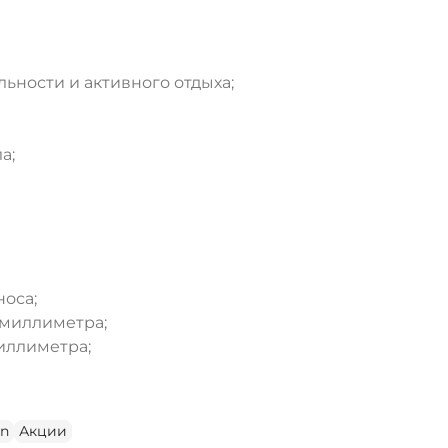
ьности и активного отдыха;
ДА
НЕТ
а;
оса;
9 миллиметра;
миллиметра;
n
Акции