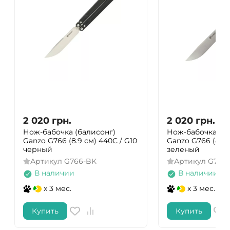
2 020
грн.
2 020
грн.
Нож-бабочка (балисонг)
Нож-бабочка (ба
Ganzo G766 (8.9 см) 440С / G10
Ganzo G766 (8.9 
черный
зеленый
Артикул
G766-BK
Артикул
G766
В наличии
В наличии
x 3 мес.
x 3 мес.
Купить
Купить