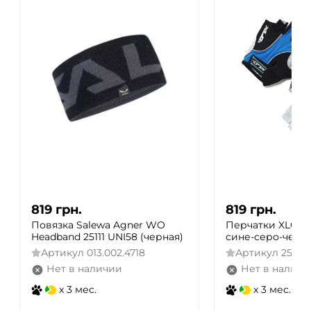
819
грн.
819
грн.
Повязка Salewa Agner WO
Перчатки XLC CG-
Headband 25111 UNI58 (черная)
сине-серо-черны
Артикул
013.002.4718
Артикул
25001
Нет в наличии
Нет в наличи
x 3 мес.
x 3 мес.