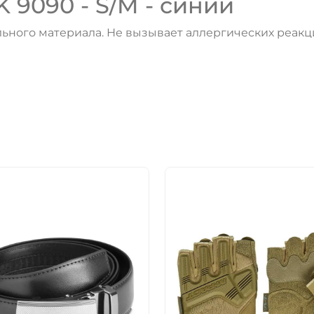
K 9090 - S/M - синий
льного материала. Не вызывает аллергических реакци
ДА
НЕТ