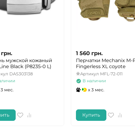
грн.
1 560
грн.
нь мужской кожаный
Перчатки Mechanix M-P
ine Black (P8235-0 L)
Fingerless XL coyote
икул
DAS303138
Артикул
MFL-72-011
аличии
В наличии
 3 мес.
x 3 мес.
пить
Купить