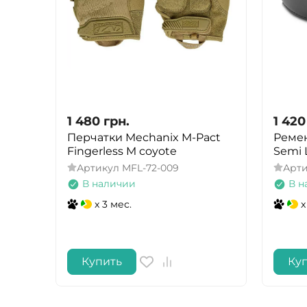
1 480
грн.
1 420
Перчатки Mechanix M-Pact
Реме
Fingerless M coyote
Semi L
Артикул
MFL-72-009
Арт
В наличии
В н
x 3 мес.
x
Купить
Ку