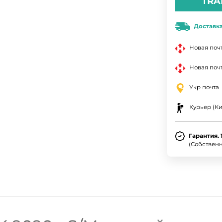
TRA
Доставк
Новая поч
Новая почт
Укр почта
Курьер (Ки
Гарантия. 
(Собствен