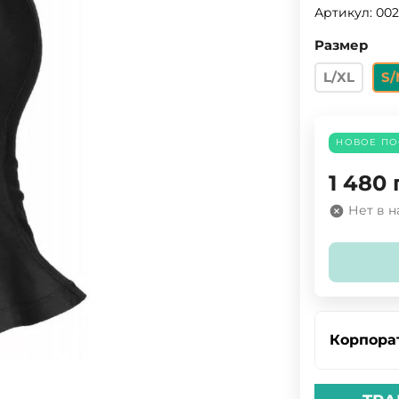
Артикул:
002
Размер
L/XL
S/
НОВОЕ ПО
1 480
Нет в 
Корпора