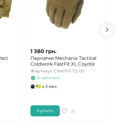
1 380
грн.
1 72
act
Перчатки Mechanix Tactical
Перч
Coldwork FastFit XL Coyote
скан
Ergo
Артикул
CWKTFF-72-011
Арт
В наличии
В 
x 3 мес.
Купить
Ку