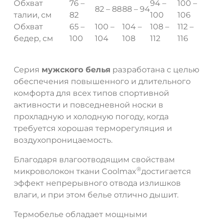
Обхват
76 –
94 –
100 –
82 – 88
88 – 94
талии, см
82
100
106
Обхват
65 –
100 –
104 –
108 –
112 –
бедер, см
100
104
108
112
116
Серия
мужского белья
разработана с целью
обеспечения повышенного и длительного
комфорта для всех типов спортивной
активности и повседневной носки в
ДА
НЕТ
прохладную и холодную погоду, когда
требуется хорошая терморегуляция и
воздухопроницаемость.
Благодаря влагоотводящим свойствам
®
микроволокон ткани Coolmax
достигается
эффект непрерывного отвода излишков
влаги, и при этом белье отлично дышит.
Термобелье обладает мощными