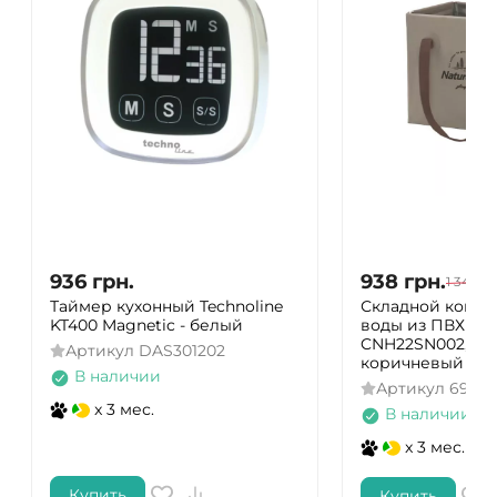
936
грн.
938
грн.
1 340
гр
Таймер кухонный Technoline
Складной конте
KT400 Magnetic - белый
воды из ПВХ Nat
CNH22SN002, 20л
Артикул
DAS301202
коричневый
В наличии
Артикул
69275
x 3 мес.
В наличии
x 3 мес.
Купить
Купить