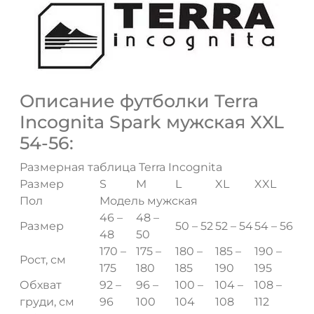
Описание футболки Terra
Incognita Spark мужская XXL
54-56:
Размерная таблица Terra Incognita
Размер
S
M
L
XL
XXL
Пол
Модель мужская
46 –
48 –
Размер
50 – 52
52 – 54
54 – 56
48
50
170 –
175 –
180 –
185 –
190 –
Рост, см
175
180
185
190
195
Обхват
92 –
96 –
100 –
104 –
108 –
груди, см
96
100
104
108
112