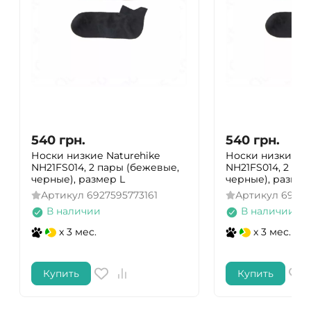
540
грн.
540
грн.
Носки низкие Naturehike
Носки низкие Na
NH21FS014, 2 пары (бежевые,
NH21FS014, 2 па
черные), размер L
черные), разме
Артикул
6927595773161
Артикул
69275
В наличии
В наличии
x 3 мес.
x 3 мес.
Купить
Купить