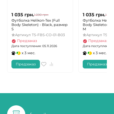
1 035
грн.
1 035
грн.
1 090
грн.
1 090
Футболка Helikon-Tex (Full
Футболка Helikon
Body Skeleton) - Black, размер
Body Skeleton) -
S
M
Артикул
TS-FBS-CO-01-B03
Артикул
TS-FB
Предзаказ
Предзаказ
Дата поступления: 05.11.2026
Дата поступления: 0
x 3 мес.
x 3 мес.
Предзаказ
Предзаказ