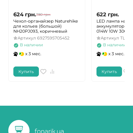
624
грн.
622
грн.
780
грн.
Чехол-органайзер Naturehike
LED лампа насто
для кольев (большой)
аккумулятором 
NH20PJ093, коричневый
014W 10W 3000-
Артикул
6927595705452
Артикул
TLTF-
В наличии
В наличии
x 3 мес.
x 3 мес.
Купить
Купить