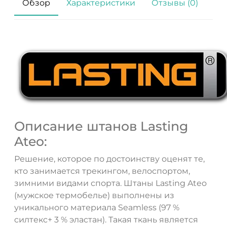
Обзор
Характеристики
Отзывы (0)
Описание штанов Lasting
Ateo:
Решение, которое по достоинству оценят те,
кто занимается трекингом, велоспортом,
зимними видами спорта. Штаны Lasting Ateo
(мужское термобелье) выполнены из
уникального материала Seamless (97 %
ДА
НЕТ
cилтекc+ 3 % элacтан). Такая ткань является