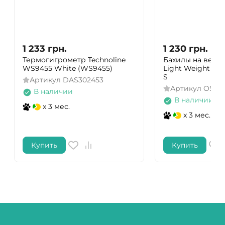
1 233
грн.
1 230
грн.
Термогигрометр Technoline
Бахилы на велот
WS9455 White (WS9455)
Light Weight Ove
S
Артикул
DAS302453
Артикул
OS33
В наличии
В наличии
x 3 мес.
x 3 мес.
Купить
Купить