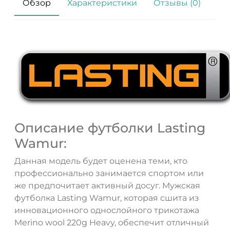
Обзор
Характеристики
Отзывы (0)
Описание футболки Lasting
Wamur:
Данная модель будет оценена теми, кто
профессионально занимается спортом или
же предпочитает активный досуг. Мужская
футболка Lasting Wamur, которая сшита из
инновационного однослойного трикотажа
Merino wool 220g Heavy, обеспечит отличный
ДА
НЕТ