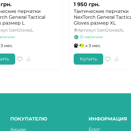
грн.
1 950
грн.
ческие перчатки
Тактические перчатки
ch General Tactical
NexTorch General Tactica
s размер L
Gloves размер XL
икул
GenGlovesL
Артикул
GenGlovesXL
аличии
В наличии
 3 мес.
x 3 мес.
пить
Купить
ПОКУПАТЕЛЮ
ИНФОРМАЦИЯ
Акции
Блог