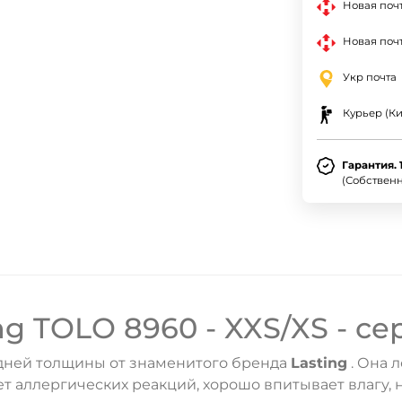
Новая поч
Новая почт
Укр почта
Курьер (Ки
Гарантия. 
(Собствен
g TOLO 8960 - XXS/XS - с
дней толщины от знаменитого бренда
Lasting
. Она 
ет аллергических реакций, хорошо впитывает влагу,