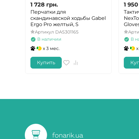
1 728
грн.
1 950
Перчатки для
Такти
скандинавской ходьбы Gabel
NexTor
Ergo Pro желтый, S
Glove
Артикул
DAS301165
Арт
В наличии
В н
x 3 мес.
x
Купить
Ку