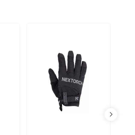
- 36%