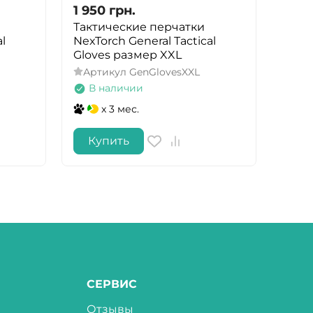
1 950
грн.
2 07
Тактические перчатки
Каль
l
NexTorch General Tactical
12XT
Gloves размер XXL
Арт
Артикул
GenGlovesXXL
Ос
В наличии
x 3 мес.
Купить
Ку
СЕРВИС
Отзывы