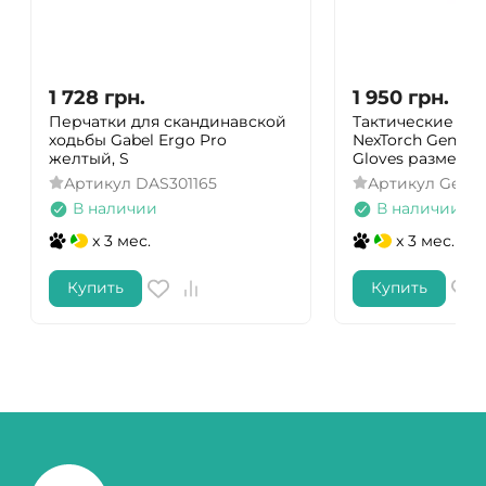
1 728
грн.
1 950
грн.
Перчатки для скандинавской
Тактические пе
ходьбы Gabel Ergo Pro
NexTorch General 
желтый, S
Gloves размер L
Артикул
DAS301165
Артикул
GenGl
В наличии
В наличии
x 3 мес.
x 3 мес.
Купить
Купить