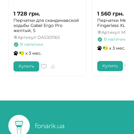
1 728
грн.
1 560
грн.
Перчатки для скандинавской
Перчатки Mechan
ходьбы Gabel Ergo Pro
Fingerless XL co
желтый, S
Артикул
MFL-7
Артикул
DAS301165
В наличии
В наличии
x 3 мес.
x 3 мес.
Купить
Купить