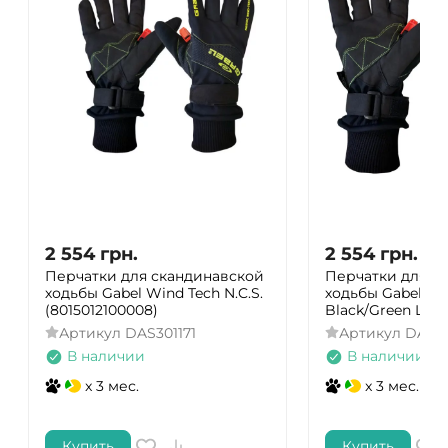
2 554
грн.
2 554
грн.
Перчатки для скандинавской
Перчатки для с
ходьбы Gabel Wind Tech N.C.S.
ходьбы Gabel Win
(8015012100008)
Black/Green L (8
Артикул
DAS301171
Артикул
DAS30
В наличии
В наличии
x 3 мес.
x 3 мес.
Купить
Купить