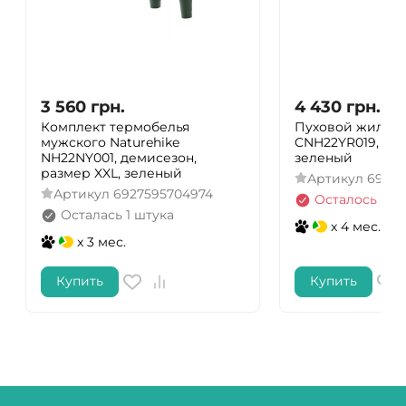
3 560
грн.
4 430
грн.
Комплект термобелья
Пуховой жилет N
мужского Naturehike
CNH22YR019, раз
NH22NY001, демисезон,
зеленый
размер XXL, зеленый
Артикул
69275
Артикул
6927595704974
Осталось нес
Осталась 1 штука
x 4 мес.
x 3 мес.
Купить
Купить