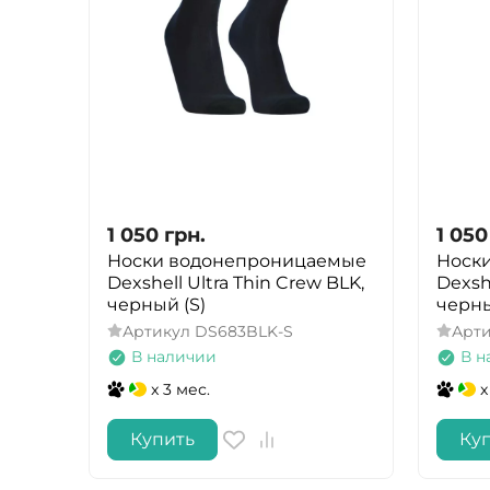
1 050
грн.
1 050
Носки водонепроницаемые
Носк
Dexshell Ultra Thin Crew BLK,
Dexshe
черный (S)
черны
Артикул
DS683BLK-S
Арт
В наличии
В н
x 3 мес.
x
Купить
Ку