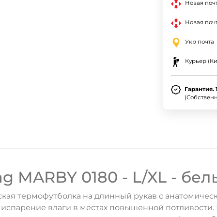
Новая поч
Новая почт
Укр почта
Курьер (Ки
Гарантия. 
(Собствен
g MARBY 0180 - L/XL - бел
ская термофутболка на длинный рукав с анатомиче
спарение влаги в местах повышенной потливости. Б