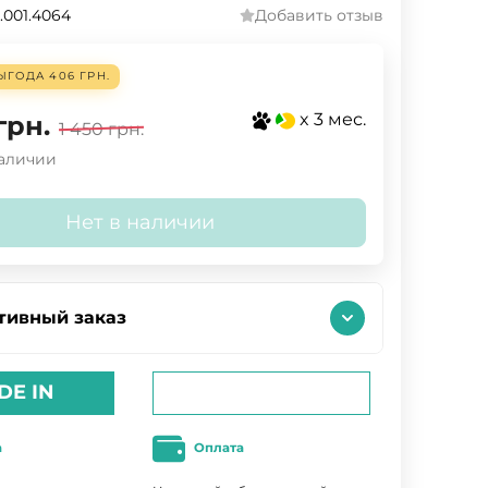
.001.4064
Добавить отзыв
ЫГОДА
406 ГРН.
x 3 мес.
грн.
1 450
грн.
наличии
Нет в наличии
тивный заказ
DE IN
а
Оплата