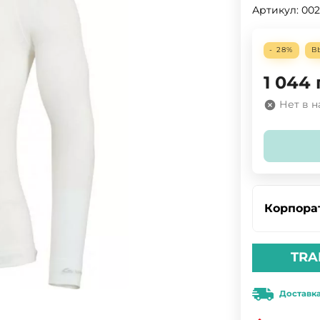
Артикул:
002
- 28%
В
1 044
Нет в 
Корпора
TRA
Доставк