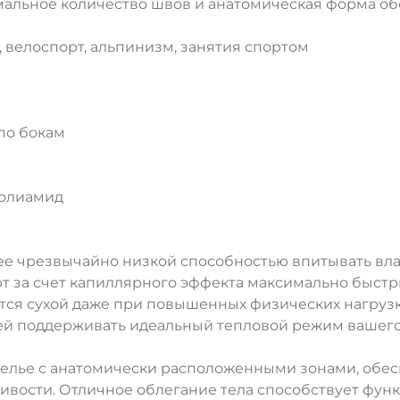
альное количество швов и анатомическая форма о
, велоспорт, альпинизм, занятия спортом
по бокам
полиамид
е чрезвычайно низкой способностью впитывать влаг
ют за счет капиллярного эффекта максимально быст
ется сухой даже при повышенных физических нагрузка
й поддерживать идеальный тепловой режим вашего 
белье с анатомически расположенными зонами, об
ДА
НЕТ
ивости. Отличное облегание тела способствует фун