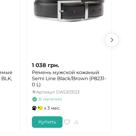
1 038
грн.
1 03
емые
Ремень мужской кожаный
Реме
 BLK,
Semi Line Black/Brown (P8231-
Semi
0 L)
0 M)
Артикул
DAS303123
Арт
В наличии
В 
x 3 мес.
Купить
Ку