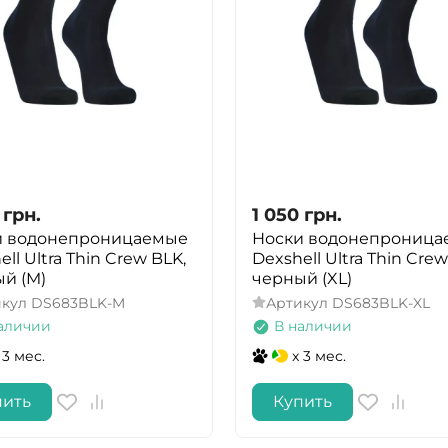
грн.
1 050
грн.
и водонепроницаемые
Носки водонепроница
ll Ultra Thin Crew BLK,
Dexshell Ultra Thin Crew
й (M)
черный (XL)
икул
DS683BLK-M
Артикул
DS683BLK-XL
аличии
В наличии
 3 мес.
x 3 мес.
пить
Купить