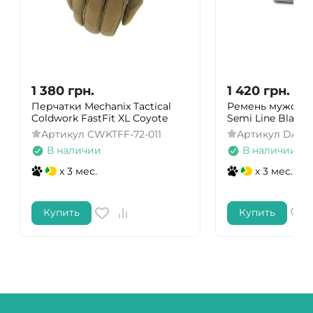
1 380
грн.
1 420
грн.
Перчатки Mechanix Tactical
Ремень мужско
Coldwork FastFit XL Coyote
Semi Line Black (
Артикул
CWKTFF-72-011
Артикул
DAS30
В наличии
В наличии
x 3 мес.
x 3 мес.
Купить
Купить