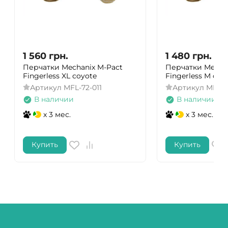
1 560
грн.
1 480
грн.
Перчатки Mechanix M-Pact
Перчатки Mechan
Fingerless XL coyote
Fingerless M coy
Артикул
MFL-72-011
Артикул
MFL-7
В наличии
В наличии
x 3 мес.
x 3 мес.
Купить
Купить