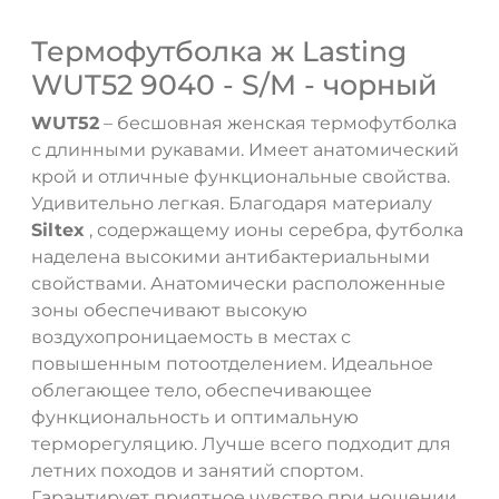
Термофутболка ж Lasting
WUT52 9040 - S/M - чорный
WUT52
– бесшовная женская термофутболка
с длинными рукавами. Имеет анатомический
крой и отличные функциональные свойства.
Удивительно легкая. Благодаря материалу
Siltex
, содержащему ионы серебра, футболка
наделена высокими антибактериальными
свойствами. Анатомически расположенные
зоны обеспечивают высокую
воздухопроницаемость в местах с
повышенным потоотделением. Идеальное
облегающее тело, обеспечивающее
функциональность и оптимальную
ДА
НЕТ
терморегуляцию. Лучше всего подходит для
летних походов и занятий спортом.
Гарантирует приятное чувство при ношении