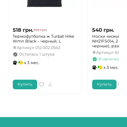
518
грн.
540
грн.
795
грн.
Термофутболка ж Turbat Hike
Носки низкие Na
Wmn Black – черный, L
NH21FS014, 2 па
черные), размер
Артикул
012.002.0563
Артикул
69275
Осталась 1 штука
В наличии
x 3 мес.
x 3 мес.
Купить
Купить