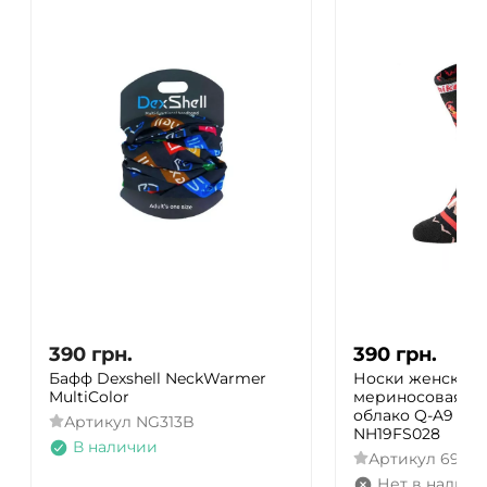
390
грн.
390
грн.
Бафф Dexshell NeckWarmer
Носки женские 
MultiColor
мериносовая ше
облако Q-A9 M 3
Артикул
NG313B
NH19FS028
В наличии
Артикул
69275
Нет в наличи