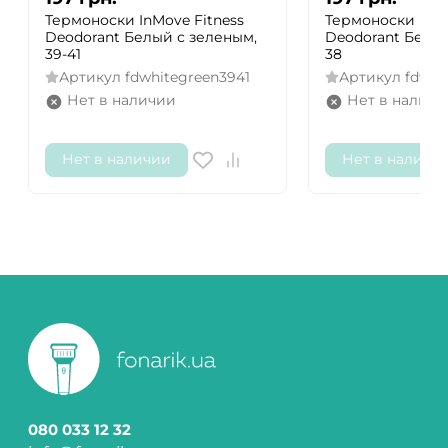
Термоноски InMove Fitness
Термоноски InMo
Deodorant Белый с зеленым,
Deodorant Белый
39-41
38
Артикул
fdwhitegreen3941
Артикул
fdwhi
Нет в наличии
Нет в наличи
Нет в наличии
Нет в наличи
080 033 12 32