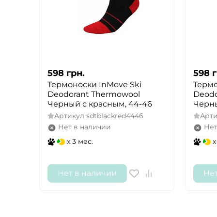
598
грн.
598
г
Термоноски InMove Ski
Термо
Deodorant Thermowool
Deodo
Черный с красным, 44-46
Черны
Артикул
sdtblackred4446
Арт
Нет в наличии
Нет
x 3 мес.
x
Нет в наличии
Не