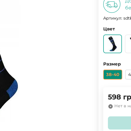
До
бе
Артикул:
sdt
Цвет
Размер
38-40
4
598
гр
Нет в 