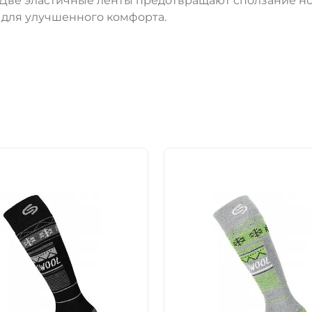
 Две эластичные ленты предотвращают сползание но
- для улучшенного комфорта.