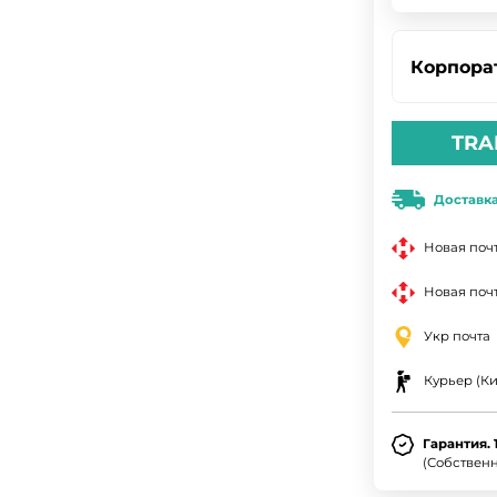
Корпора
TRA
Доставк
Новая поч
Новая почт
Укр почта
Курьер (Ки
Гарантия. 
(Собствен