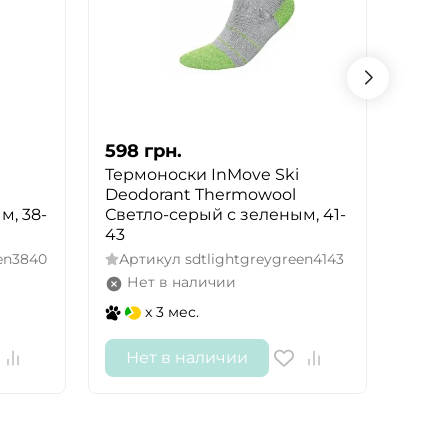
598
грн.
598
Термоноски InMove Ski
Терм
Deodorant Thermowool
Deod
м, 38-
Светло-серый с зеленым, 41-
Черн
43
Арт
een3840
Артикул
sdtlightgreygreen4143
Не
Нет в наличии
x 3 мес.
Нет в наличии
Не