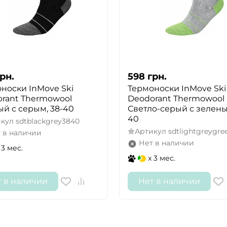
рн.
598
грн.
носки InMove Ski
Термоноски InMove Ski
rant Thermowool
Deodorant Thermowool
й с серым, 38-40
Светло-серый с зелены
40
икул
sdtblackgrey3840
Артикул
sdtlightgreygr
 в наличии
Нет в наличии
 3 мес.
x 3 мес.
т в наличии
Нет в наличии