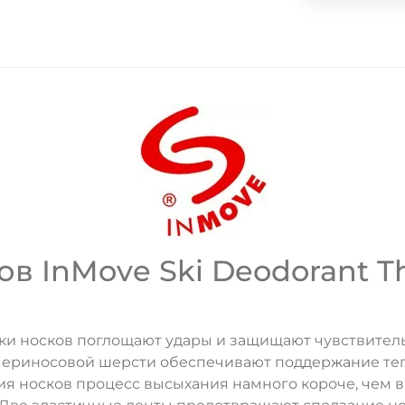
в InMove Ski Deodorant 
и носков поглощают удары и защищают чувствительн
ДА
НЕТ
мериносовой шерсти обеспечивают поддержание теп
ания носков процесс высыхания намного короче, чем 