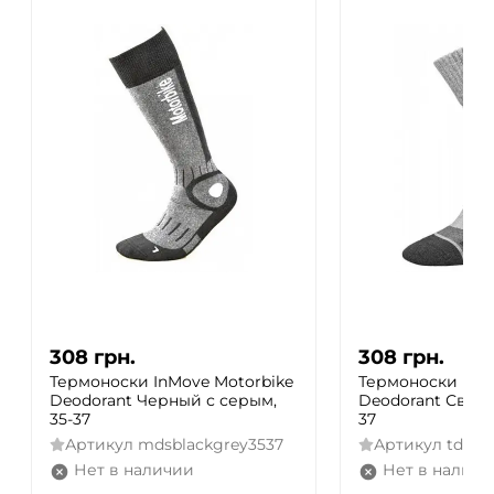
308
грн.
308
грн.
Термоноски InMove Motorbike
Термоноски InMo
Deodorant Черный с серым,
Deodorant Светл
35-37
37
Артикул
mdsblackgrey3537
Артикул
tdsli
Нет в наличии
Нет в наличи