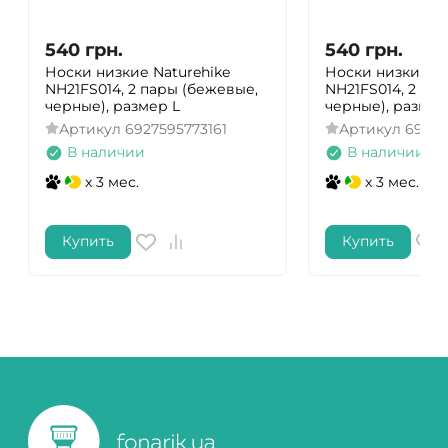
540
грн.
540
грн.
Носки низкие Naturehike
Носки низкие Na
NH21FS014, 2 пары (бежевые,
NH21FS014, 2 па
черные), размер L
черные), разме
Артикул
6927595773161
Артикул
69275
В наличии
В наличии
x 3 мес.
x 3 мес.
Купить
Купить