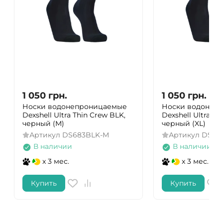
1 050
грн.
1 050
грн.
Носки водонепроницаемые
Носки водонеп
Dexshell Ultra Thin Crew BLK,
Dexshell Ultra Th
черный (M)
черный (XL)
Артикул
DS683BLK-M
Артикул
DS68
В наличии
В наличии
x 3 мес.
x 3 мес.
Купить
Купить