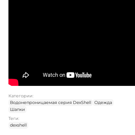
Категории:
Водонепроницаемая серия DexShell
Одежда
Шапки
Теги:
dexshell