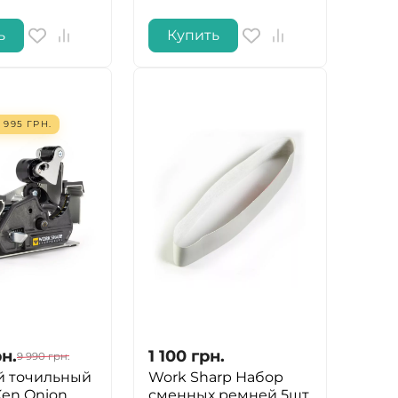
ь
Купить
 995
ГРН.
н.
1 100
грн.
9 990
грн.
 точильный
Work Sharp Набор
Ken Onion
сменных ремней 5шт