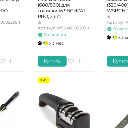
(600/800) для
(320/400
PRO
точилки WSBCHPAJ-
WSBCHPA
PRO, 2 шт.
0005295-I
Артикул
Артикул
WSSA0005293-I
В нали
В наличии
x 3 м
x 3 мес.
Купить
Купит
ХИТ