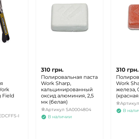
310
грн.
310
грн.
Полировальная паста
Полиров
я
Work Sharp,
Work Sha
ork
кальцинированный
железа, 
 Field
оксид алюминия, 2,5
(красная
мк (белая)
Артику
Артикул
SA0004804
В нали
DCFFS-I
В наличии