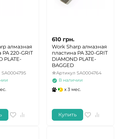
610
грн.
arp алмазная
Work Sharp алмазная
 PA 220-GRIT
пластина PA 320-GRIT
 PLATE-
DIAMOND PLATE-
BAGGED
л
SA0004795
Артикул
SA0004764
чии
В наличии
ес.
x 3 мес.
ь
Купить