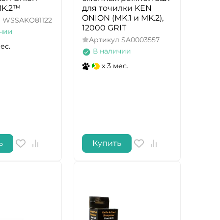
MK.2™
для точилки KEN
ONION (MK.1 и MK.2),
л
WSSAKO81122
12000 GRIT
чии
Артикул
SA0003557
мес.
В наличии
x 3 мес.
ь
Купить