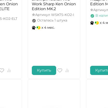
Ken Onion
Work Sharp Ken Onion
Edition 
ELITE
Edition MK.2
Артику
Артикул
WSKTS-KO2-I
В нали
S-KO2-ELT
Осталась 1 штука
x 4 
x 4 мес.
Купить
Купит