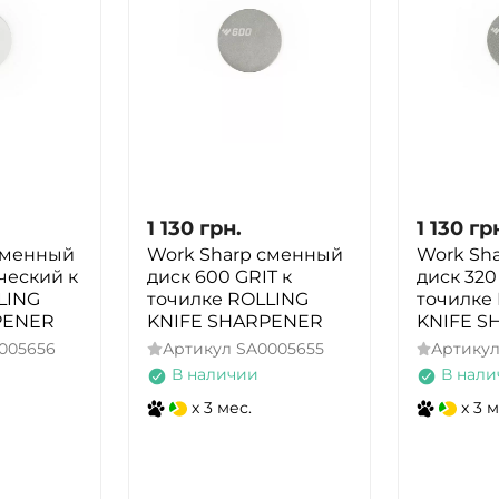
1 130
грн.
1 130
гр
сменный
Work Sharp сменный
Work Sh
ческий к
диск 600 GRIT к
диск 320
LING
точилке ROLLING
точилке
PENER
KNIFE SHARPENER
KNIFE S
005656
Артикул
SA0005655
Артику
В наличии
В нали
x 3 мес.
x 3 м