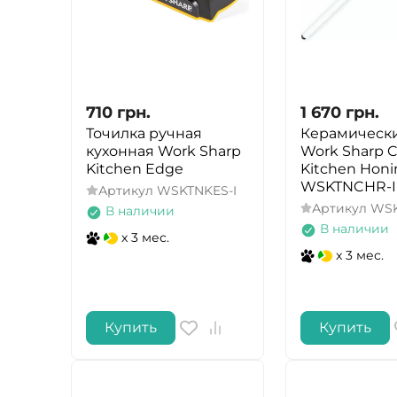
710
грн.
1 670
грн.
Точилка ручная
Керамически
кухонная Work Sharp
Work Sharp C
Kitchen Edge
Kitchen Honi
WSKTNCHR-I
Артикул
WSKTNKES-I
Артикул
WSK
В наличии
В наличии
x 3 мес.
x 3 мес.
Купить
Купить