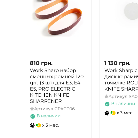
810
грн.
1 130
грн.
Work Sharp набор
Work Sharp 
сменных ремней 120
диск керами
grit (3 шт) для E3, E4,
точилке ROL
E5, PRO ELECTRIC
KNIFE SHAR
KITCHEN KNIFE
Артикул
SA0
SHARPENER
В наличии
Артикул
CPAC006
x 3 мес.
В наличии
x 3 мес.