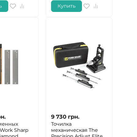
ь
Купить
н.
9 730
грн.
менных
Точилка
 Work Sharp
механическая The
Diamond
Precision Adjust Elite