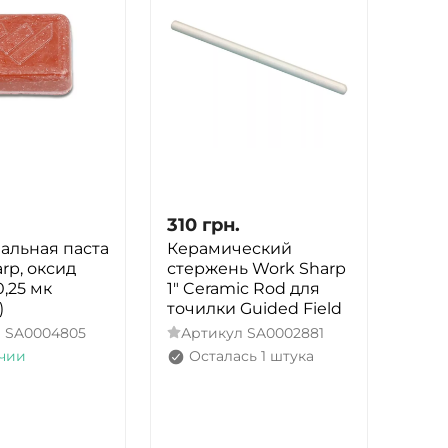
310
грн.
альная паста
Керамический
rp, оксид
стержень Work Sharp
0,25 мк
1" Ceramic Rod для
)
точилки Guided Field
л
SA0004805
Артикул
SA0002881
чии
Осталась 1 штука