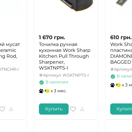
1 670
грн.
610
грн.
й мусат
Точилка ручная
Work Sh
eramic
кухонная Work Sharp
пластина
ng Rod,
Kitchen Pull Through
DIAMOND
Sharpener,
BAGGED
WSKTNPTS-I
TNCHR-I
Артику
Артикул
WSKTNPTS-I
В нали
В наличии
x 3 м
x 3 мес.
Купить
Купит