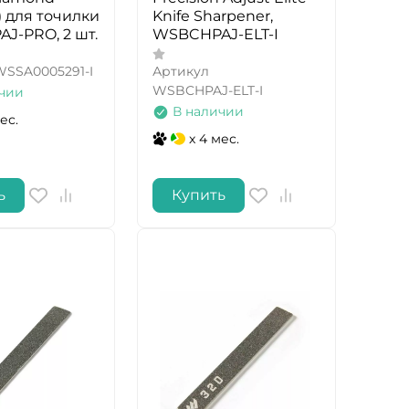
) для точилки
Knife Sharpener,
J-PRO, 2 шт.
WSBCHPAJ-ELT-I
WSSA0005291-I
Артикул
WSBCHPAJ-ELT-I
чии
В наличии
ес.
x 4 мес.
ь
Купить