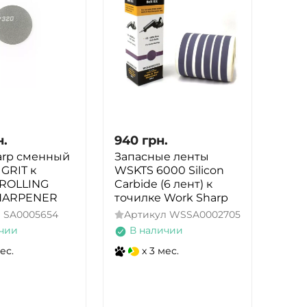
н.
940
грн.
arp сменный
Запасные ленты
 GRIT к
WSKTS 6000 Silicon
 ROLLING
Carbide (6 лент) к
HARPENER
точилке Work Sharp
л
SA0005654
Артикул
WSSA0002705
чии
В наличии
ес.
x 3 мес.