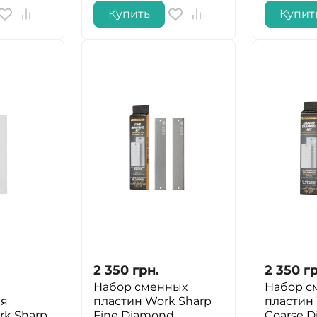
Купить
Купит
ДА
НЕТ
2 350
грн.
2 350
гр
Набор сменных
Набор с
ая
пластин Work Sharp
пластин
rk Sharp
Fine Diamond
Coarse 