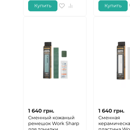
Купить
Купить
1 640
грн.
1 640
грн.
Сменный кожаный
Сменная
ремешок Work Sharp
керамическ
для точилки
пластина Wo