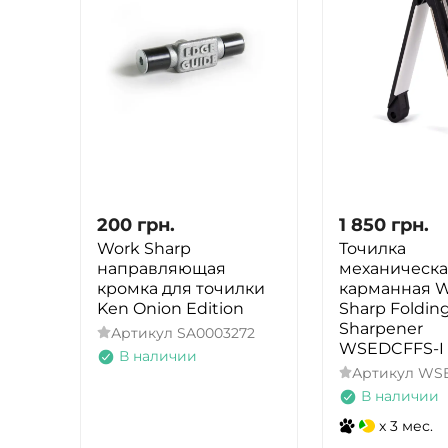
200
грн.
1 850
грн.
Work Sharp
Точилка
направляющая
механическа
кромка для точилки
карманная W
Ken Onion Edition
Sharp Folding
Sharpener
Артикул
SA0003272
WSEDCFFS-I
В наличии
Артикул
WSE
В наличии
x 3 мес.