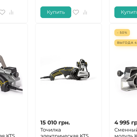
Купить
Купит
- 50%
ВЫГОДА
4
15 010
грн.
4 995
гр
Точилка
Сменный
ая KTS
электрическая KTS
модуль 