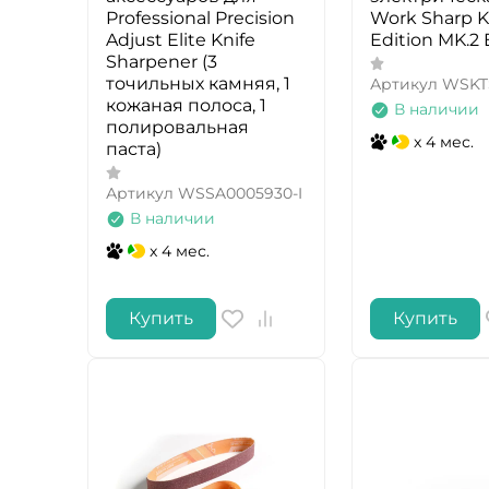
Professional Precision
Work Sharp 
Adjust Elite Knife
Edition MK.2 
Sharpener (3
точильных камняя, 1
Артикул
WSKT
кожаная полоса, 1
В наличии
полировальная
x 4 мес.
паста)
Артикул
WSSA0005930-I
В наличии
x 4 мес.
Купить
Купить