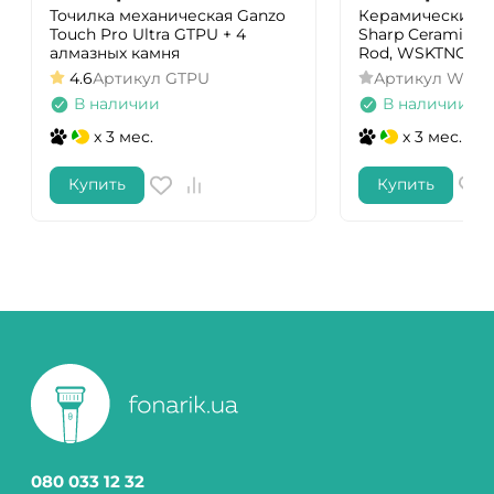
Точилка механическая Ganzo
Керамический м
Touch Pro Ultra GTPU + 4
Sharp Ceramic K
алмазных камня
Rod, WSKTNCHR-
4.6
Артикул
GTPU
Артикул
WSKT
В наличии
В наличии
x 3 мес.
x 3 мес.
Купить
Купить
080 033 12 32