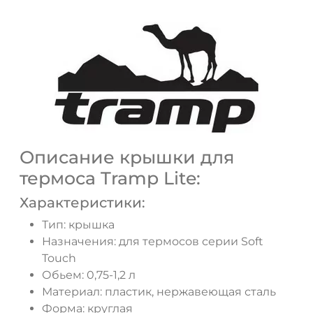
Описание крышки для
ДА
НЕТ
термоса Tramp Lite:
Характеристики:
Тип: крышка
Назначения: для термосов серии Soft
Touch
Обьем: 0,75-1,2 л
Материал: пластик, нержавеющая сталь
Форма: круглая