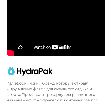
Калифорнийский бренд, который открыл
миру мягкие фляги для активного отдыха и
спорта. Производит резервуары различного
назначения: от ультралегких контейнеров для