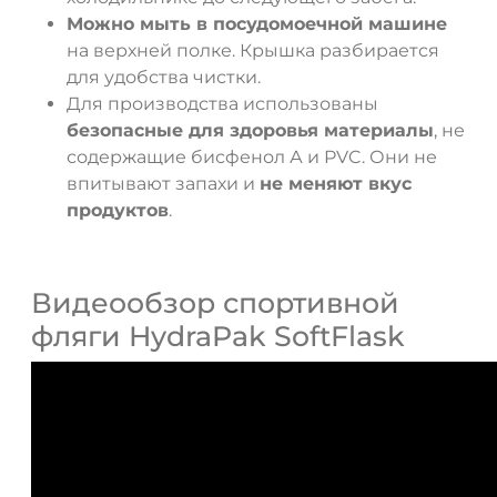
Можно мыть в посудомоечной машине
на верхней полке. Крышка разбирается
для удобства чистки.
Для производства использованы
безопасные для здоровья материалы
, не
содержащие бисфенол А и PVC. Они не
впитывают запахи и
не меняют вкус
продуктов
.
Видеообзор спортивной
фляги HydraPak SoftFlask