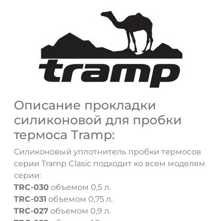
Описание прокладки
силиконовой для пробки
термоса Tramp:
ДА
НЕТ
Силиконовый уплотнитель пробки термосов
серии Tramp Clasic подходит ко всем моделям
серии:
TRC-030
объемом 0,5 л.
TRC-031
объемом 0,75 л.
TRC-027
объемом 0,9 л.