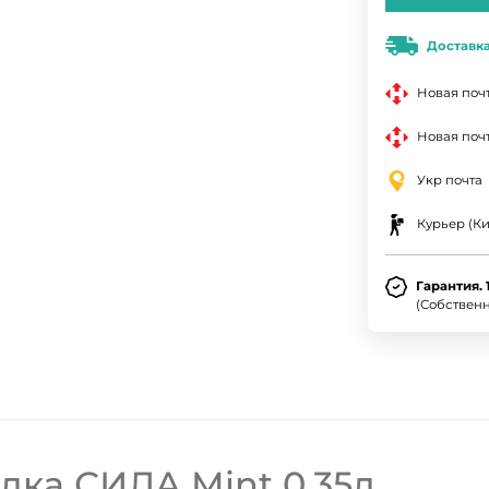
Доставк
Новая поч
Новая почт
Укр почта
Курьер (Ки
Гарантия. 
(Собствен
ка СИЛА Mint 0,35л