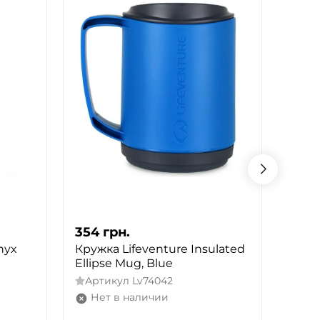
354
грн.
354
nyx
Кружка Lifeventure Insulated
Круж
Ellipse Mug, Blue
Ellip
Артикул
Lv74042
Арт
Нет в наличии
Не