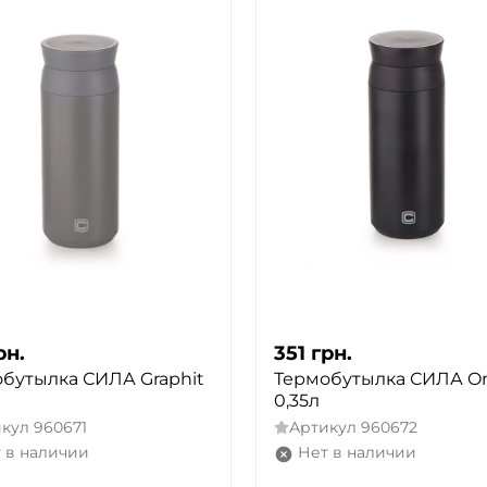
рн.
351
грн.
бутылка СИЛА Graphit
Термобутылка СИЛА O
0,35л
икул
960671
Артикул
960672
 в наличии
Нет в наличии