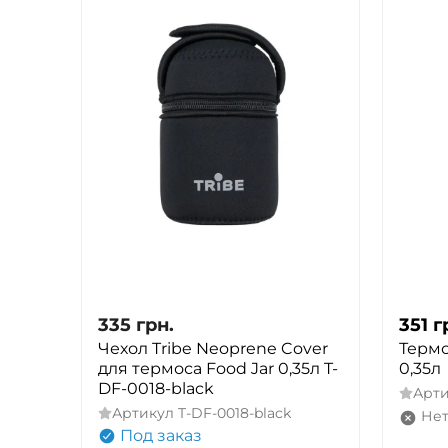
335
грн.
351
г
Чехол Tribe Neoprene Cover
Термо
для термоса Food Jar 0,35л T-
0,35л
DF-0018-black
Арт
Артикул
T-DF-0018-black
Нет
Под заказ