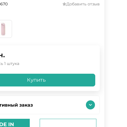
0670
Добавить отзыв
н.
ь 1 штука
Купить
тивный заказ
DE IN