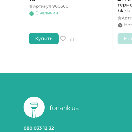
термо
Артикул
960660
black
В наличии
Арт
Нет
Купить
Не
080 033 12 32