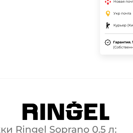
Новая почт
Укр почта
Курьер (Ки
Гарантия. 
(Собствен
 Ringel Soprano 0.5 л: