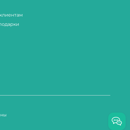
клиентам
подарки
ены