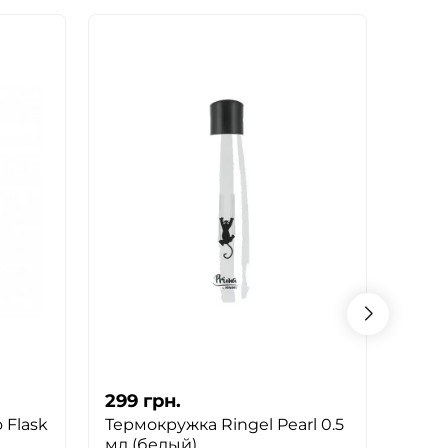
299
грн.
299
 Flask
Термокружка Ringel Pearl 0.5
Терм
мл (белый)
мл (