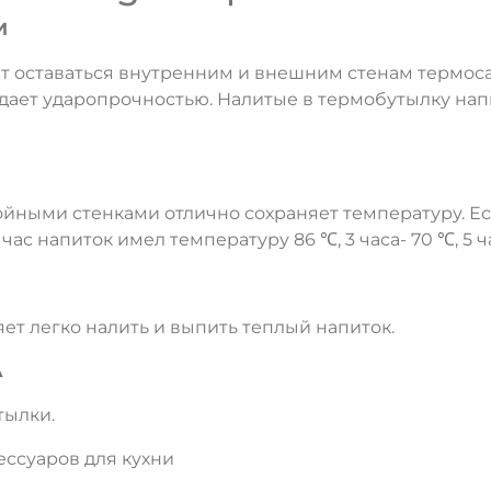
И
т оставаться внутренним и внешним стенам термоса
ает ударопрочностью. Налитые в термобутылку напи
йными стенками отлично сохраняет температуру. Есл
 час напиток имел температуру 86 ℃, 3 часа- 70 ℃, 5 ч
т легко налить и выпить теплый напиток.
А
тылки.
ессуаров для кухни