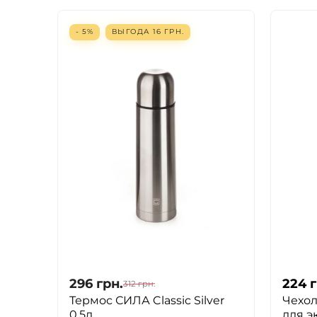
- 5%
ВЫГОДА
16
ГРН.
296
грн.
224
г
312
грн.
Термос СИЛА Classic Silver
Чехол
0.5л
для э