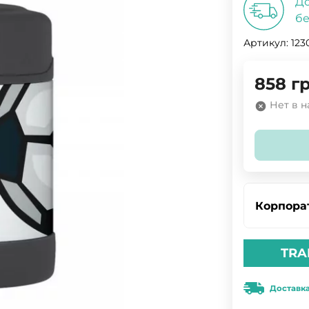
До
бе
Артикул:
123
858
гр
Нет в 
Корпора
TRA
Доставк