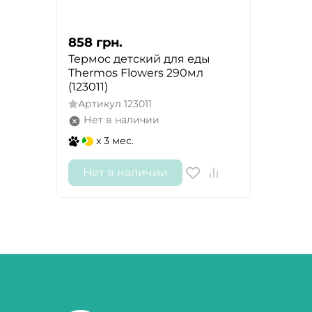
858
грн.
Термос детский для еды
Thermos Flowers 290мл
(123011)
Артикул
123011
Нет в наличии
x 3 мес.
Нет в наличии