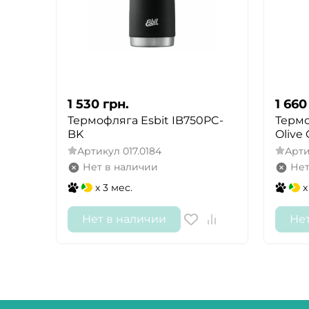
1 530
грн.
1 660
Термофляга Esbit IB750PC-
Термо
BK
Olive
Артикул
017.0184
Арт
Нет в наличии
Нет
x 3 мес.
x
Нет в наличии
Не