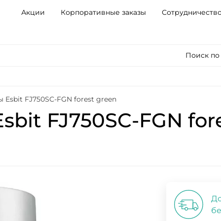
Акции
Корпоративные заказы
Сотрудничеств
Поиск по
 Esbit FJ750SC-FGN forest green
sbit FJ750SC-FGN for
До
бе