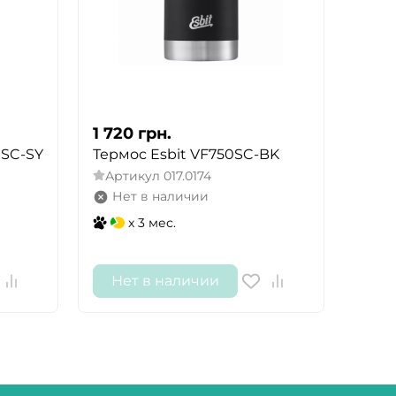
1 720
грн.
0SC-SY
Термос Esbit VF750SC-BK
Артикул
017.0174
Нет в наличии
x 3 мес.
Нет в наличии