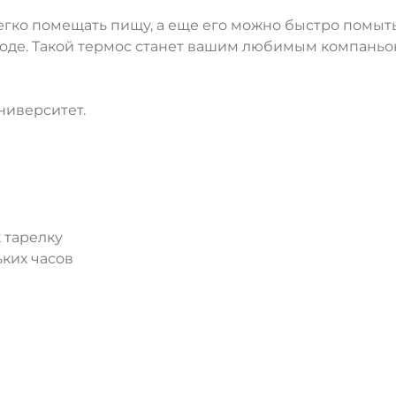
егко помещать пищу, а еще его можно быстро помыт
рироде. Такой термос станет вашим любимым компан
ниверситет.
 тарелку
ьких часов
ДА
НЕТ