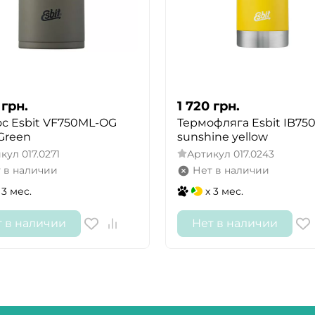
грн.
1 720
грн.
с Esbit VF750ML-OG
Термофляга Esbit IB75
 Green
sunshine yellow
икул
017.0271
Артикул
017.0243
 в наличии
Нет в наличии
 3 мес.
x 3 мес.
т в наличии
Нет в наличии