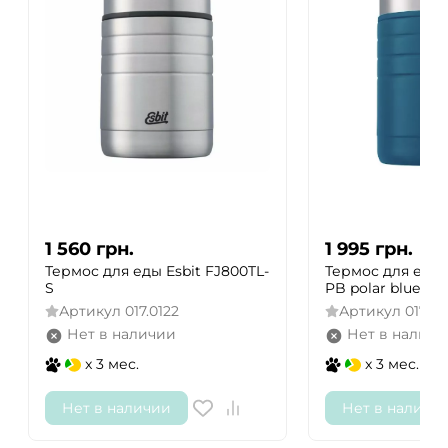
1 560
грн.
1 995
грн.
Термос для еды Esbit FJ800TL-
Термос для еда E
S
PB polar blue
Артикул
017.0122
Артикул
017.0
Нет в наличии
Нет в наличи
x 3 мес.
x 3 мес.
Нет в наличии
Нет в наличи