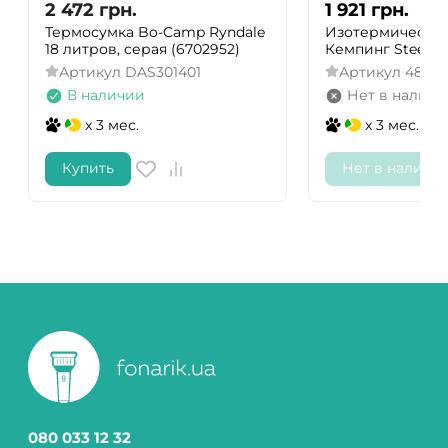
2 472
грн.
1 921
грн.
Термосумка Bo-Camp Ryndale
Изотермическая
18 литров, серая (6702952)
Кемпинг Steel
Артикул
DAS301401
Артикул
48230
В наличии
Нет в наличи
x 3 мес.
x 3 мес.
Купить
Нет в наличи
080 033 12 32