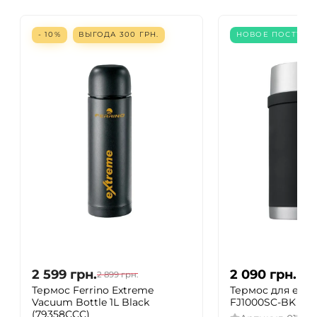
- 10%
ВЫГОДА
300
ГРН.
НОВОЕ ПОСТУПЛ
2 599
грн.
2 090
грн.
2 899
грн.
Термос Ferrino Extreme
Термос для еды 
Vacuum Bottle 1L Black
FJ1000SC-BK bla
(79358CCC)