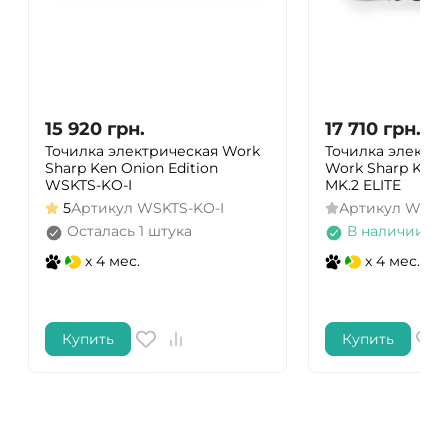
15 920
грн.
17 710
грн.
Точилка электрическая Work
Точилка электри
Sharp Ken Onion Edition
Work Sharp Ken O
WSKTS-KO-I
MK.2 ELITE
5
Артикул
WSKTS-KO-I
Артикул
WSKT
Осталась 1 штука
В наличии
x 4 мес.
x 4 мес.
Купить
Купить