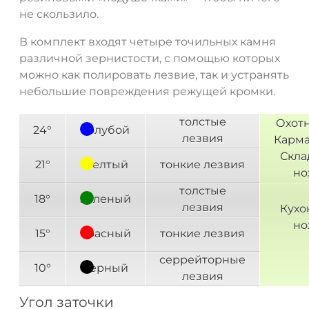
не скользило.
В комплект входят четыре точильных камня
различной зернистости, с помощью которых
можно как полировать лезвие, так и устранять
небольшие повреждения режущей кромки.
толстые
Охотн
24°
голубой
лезвия
Карма
Скла
21°
желтый
тонкие лезвия
но
толстые
18°
зеленый
лезвия
Кухо
но
15°
красный
тонкие лезвия
серрейторные
10°
черный
лезвия
Угол заточки