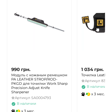
990
грн.
1 034
грн.
Модуль с кожаным ремешком
Точилка Leather
PA LEATHER STROP/ROD-
Артикул
83302
PKGD для точилки Work Sharp
В наличии
Precision Adjust Knife
Sharpener
x 3 мес.
Артикул
SA0004793
В наличии
x 3 мес.