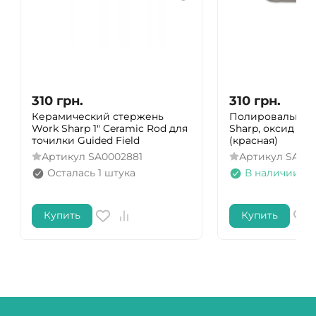
310
грн.
310
грн.
Керамический стержень
Полировальная 
Work Sharp 1" Ceramic Rod для
Sharp, оксид жел
точилки Guided Field
(красная)
Артикул
SA0002881
Артикул
SA00
Осталась 1 штука
В наличии
Купить
Купить