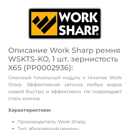
Описание Work Sharp ремня
ДА
НЕТ
WSKTS-KO, 1 шт. зернистость
X65 (PP0002936):
Сменный точильный модуль к точилке Work
Sharp. Эффективная заточка любых видов
ножей быстро и эффективно. Не повреждает
сталь клинка.
Характеристики:
Производитель: Work Sharp;
Тип: абразивный ремень;