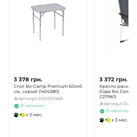
3 378
грн.
3 372
грн.
Стол Bo-Camp Premium 60x45
Кресло расклад
cм., серый (1404380)
Copa Rio Comfort
(1211961)
Артикул
DAS301468
Артикул
DAS3
В наличии
В наличии
x 3 мес.
x 3 мес.