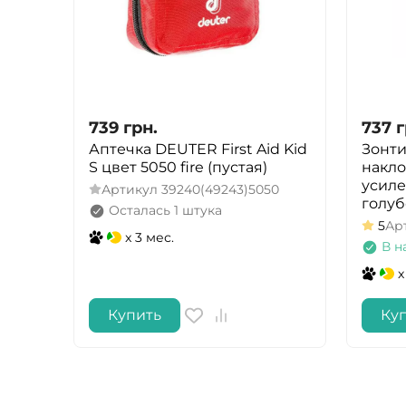
739
грн.
737
г
Аптечка DEUTER First Aid Kid
Зонт
S цвет 5050 fire (пустая)
накло
усиле
Артикул
39240(49243)5050
голу
Осталась 1 штука
5
Ар
x 3 мес.
В н
x
Купить
Ку