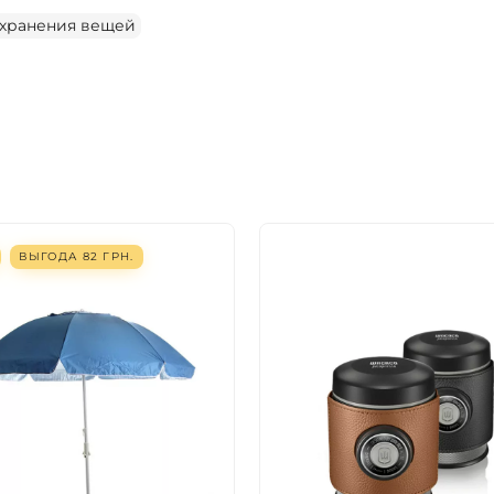
 хранения вещей
ВЫГОДА
82
ГРН.