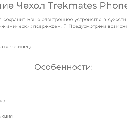
ие Чехол Trekmates Phon
сохранит Ваше электронное устройство в сухости
и механических повреждений. Предусмотрена возмож
а велосипеде.
Особенности:
ска
ДА
НЕТ
укция