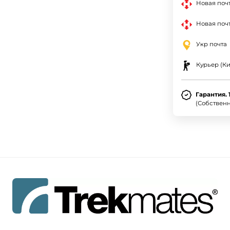
Новая поч
Новая почт
Укр почта
Курьер (Ки
Гарантия. 
(Собствен