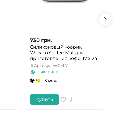
730
грн.
750
й
Силиконовый коврик
Стул
Wacaco Coffee Mat для
Fanc
приготовления кофе, 17 x 24
Арт
Артикул
WCM17
В 
В наличии
x 3 мес.
Купить
Ку