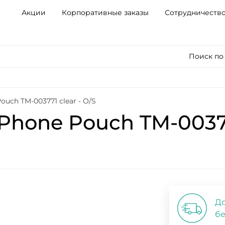
Акции
Корпоративные заказы
Сотрудничеств
Поиск по
ouch TM-003771 clear - O/S
Phone Pouch TM-003771
До
бе