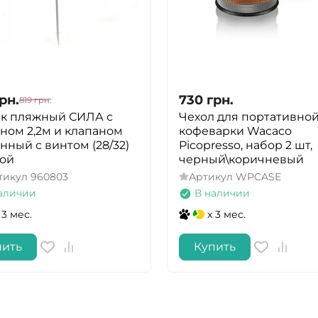
рн.
730
грн.
819
грн.
ик пляжный СИЛА с
Чехол для портативно
ном 2,2м и клапаном
кофеварки Wacaco
нный с винтом (28/32)
Picopresso, набор 2 шт,
бой
черный\коричневый
тикул
960803
Артикул
WPCASE
аличии
В наличии
 3 мес.
x 3 мес.
пить
Купить