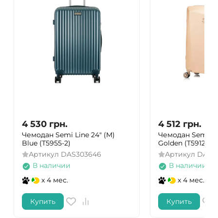
4 530
грн.
4 512
грн.
Чемодан Semi Line 24" (M)
Чемодан Semi Lin
Blue (T5955-2)
Golden (T5912-2)
Артикул
DAS303646
Артикул
DAS3
В наличии
В наличии
x 4 мес.
x 4 мес.
Купить
Купить