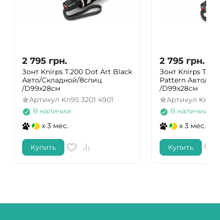
2 795
грн.
2 795
грн.
Зонт Knirps T.200 Dot Art Black
Зонт Knirps T.200
Авто/Складной/8спиц
Pattern Авто/Ск
/D99x28см
/D99x28см
Артикул
Kn95 3201 4901
Артикул
Kn95 
В наличии
В наличии
x 3 мес.
x 3 мес.
Купить
Купить